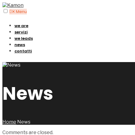
✕
Menu
we are
servizi
we leads
news
contatti
News
Home
News
Comments are closed.